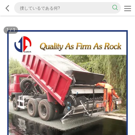
1
/
1