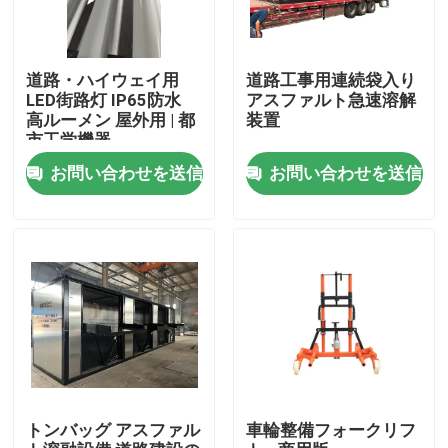
道路・ハイウェイ用
道路工事用連続袋入り
LED街路灯 IP65防水
アスファルト急速溶解
高ルーメン 屋外用 | 都
装置
市工学機器
お問い合わせを送信
お問い合わせを送信
ホーム
製品
トンバッグ アスファル
車輪整備フォークリフ
企業情報