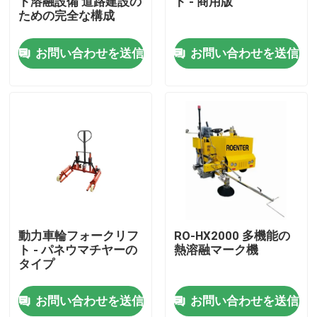
ト溶融設備 道路建設の
ト - 商用版
ための完全な構成
会社案内
お問い合わせを送信
お問い合わせを送信
品質管理
お問い合わせ
ニュース
見積依頼
動力車輪フォークリフ
RO-HX2000 多機能の
ト - パネウマチヤーの
熱溶融マーク機
タイプ
道路工事材料
お問い合わせを送信
お問い合わせを送信
道路試験装置