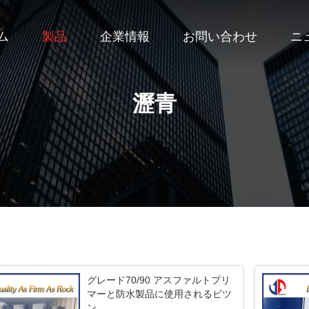
ム
製品
企業情報
お問い合わせ
ニ
瀝青
グレード70/90 アスファルトプリ
マーと防水製品に使用されるビツ
ン