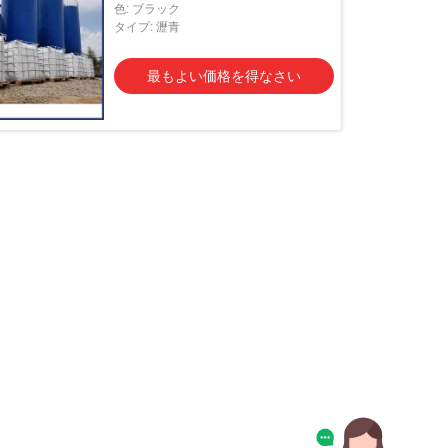
色: ブラック
タイプ: 瀝青
最もよい価格を得なさい