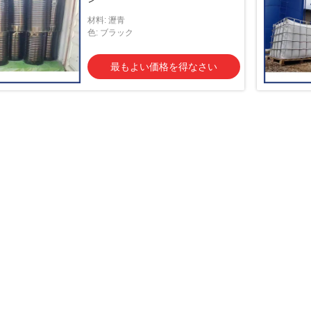
材料: 瀝青
色: ブラック
最もよい価格を得なさい