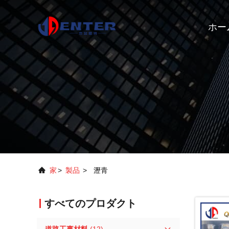
ホー
家
>
製品
>
瀝青
すべてのプロダクト