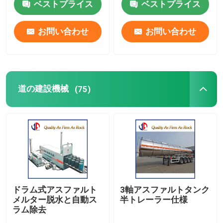
ベストプライス
ベストプライス
会社案内
お問い合わせ
お問い合わせ
品質管理
道の建設機械
(75)
お問い合わせ
ニュース
見積依頼
道路工事材料
ドラム式アスファルト
3軸アスファルトタンク
メルター脱水と自動ス
半トレーラー仕様
ラム除去
道路試験装置