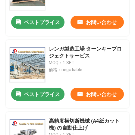
会社案内
ベストプライス
お問い合わせ
品質管理
レンガ製造工場 ターンキープロ
お問い合わせ
ジェクトサービス
MOQ：1 SET
価格：negotiable
ニュース
見積依頼
ベストプライス
お問い合わせ
道路工事材料
高精度横切断機械 (A4紙カット
機) の自動仕上げ
道路試験装置
MOQ：1 SET